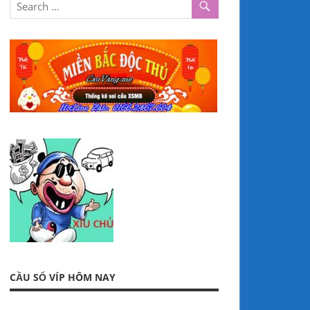
CẦU SỐ VÍP HÔM NAY