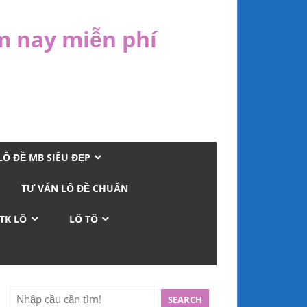
m nay miễn phí
LÔ ĐỀ MB SIÊU ĐẸP
TƯ VẤN LÔ ĐỀ CHUẨN
TK LÔ
LÔ TÔ
SEARCH