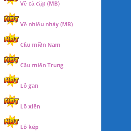
Về cả cặp (MB)
Về nhiều nháy (MB)
Cầu miền Nam
Cầu miền Trung
Lô gan
Lô xiên
Lô kép