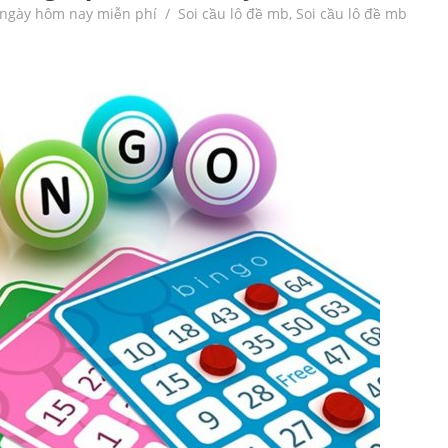
ề ngày hôm nay miễn phí
Soi cầu lô đề mb
,
Soi cầu lô đề mb