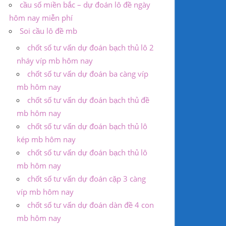
cầu số miền bắc – dự đoán lô đề ngày
hôm nay miễn phí
Soi cầu lô đề mb
chốt số tư vấn dự đoán bạch thủ lô 2
nháy víp mb hôm nay
chốt số tư vấn dự đoán ba càng víp
mb hôm nay
chốt số tư vấn dự đoán bạch thủ đề
mb hôm nay
chốt số tư vấn dự đoán bạch thủ lô
kép mb hôm nay
chốt số tư vấn dự đoán bạch thủ lô
mb hôm nay
chốt số tư vấn dự đoán cặp 3 càng
víp mb hôm nay
chốt số tư vấn dự đoán dàn đề 4 con
mb hôm nay