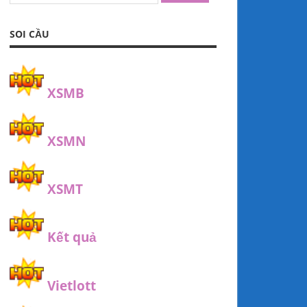
SOI CẦU
XSMB
XSMN
XSMT
Kết quả
Vietlott