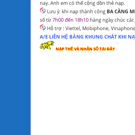
nay. Anh em có thể cộng dồn thẻ nạp.
Lưu ý:
khi nạp thành công
BA CÀNG M
số từ
7h00 đến 18h10
hàng ngày chúc các
Hỗ trợ : Viettel, Mobiphone, Vinaphon
A/E LIÊN HỆ BẰNG KHUNG CHÁT KHI NẠP
NẠP THẺ VÀ NHẬN SỐ TẠI ĐÂY