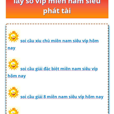
lấy số vip miền nam siêu
phát tài
soi cầu xỉu chủ miền nam siêu víp hôm
nay
soi cầu giải đặc biệt miền nam siêu víp
hôm nay
soi cầu giải 8 miền nam siêu víp hôm nay