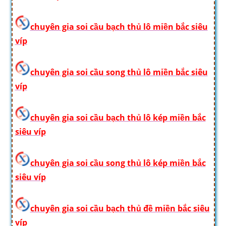
chuyên gia soi cầu bạch thủ lô miền bắc siêu
víp
chuyên gia soi cầu song thủ lô miền bắc siêu
víp
chuyên gia soi cầu bạch thủ lô kép miền bắc
siêu víp
chuyên gia soi cầu song thủ lô kép miền bắc
siêu víp
chuyên gia soi cầu bạch thủ đề miền bắc siêu
víp