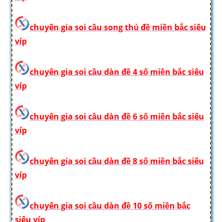
chuyên gia soi cầu song thủ đề miền bắc siêu
víp
chuyên gia soi cầu dàn đề 4 số miền bắc siêu
víp
chuyên gia soi cầu dàn đề 6 số miền bắc siêu
víp
chuyên gia soi cầu dàn đề 8 số miền bắc siêu
víp
chuyên gia soi cầu dàn đề 10 số miền bắc
siêu víp