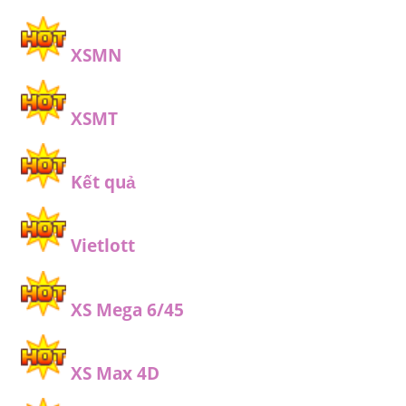
XSMN
XSMT
Kết quả
Vietlott
XS Mega 6/45
XS Max 4D