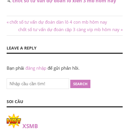
chốt số tư vấn dự đoán lô xiên 3 mb hôm nay
Điều
Previous
chốt số tư vấn dự đoán dàn lô 4 con mb hôm nay
Post:
Next
chốt số tư vấn dự đoán cặp 3 càng víp mb hôm nay
hướng
Post:
bài
LEAVE A REPLY
viết
Bạn phải
đăng nhập
để gửi phản hồi.
SEARCH
SOI CẦU
XSMB