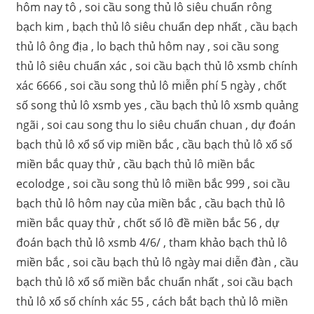
hôm nay tô , soi cầu song thủ lô siêu chuẩn rông
bạch kim , bạch thủ lô siêu chuẩn dep nhất , cầu bạch
thủ lô ông địa , lo bạch thủ hôm nay , soi cầu song
thủ lô siêu chuẩn xác , soi cầu bạch thủ lô xsmb chính
xác 6666 , soi cầu song thủ lô miễn phí 5 ngày , chốt
số song thủ lô xsmb yes , cầu bạch thủ lô xsmb quảng
ngãi , soi cau song thu lo siêu chuẩn chuan , dự đoán
bạch thủ lô xổ số vip miền bắc , cầu bạch thủ lô xổ số
miền bắc quay thử , cầu bạch thủ lô miền bắc
ecolodge , soi cầu song thủ lô miền bắc 999 , soi cầu
bạch thủ lô hôm nay của miền bắc , cầu bạch thủ lô
miền bắc quay thử , chốt số lô đề miền bắc 56 , dự
đoán bạch thủ lô xsmb 4/6/ , tham khảo bạch thủ lô
miền bắc , soi cầu bạch thủ lô ngày mai diễn đàn , cầu
bạch thủ lô xổ số miền bắc chuẩn nhất , soi cầu bạch
thủ lô xổ số chính xác 55 , cách bắt bạch thủ lô miền