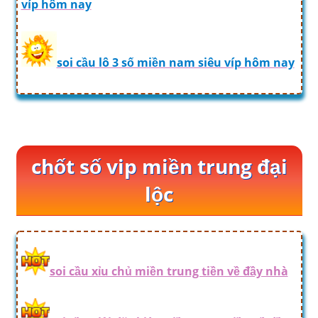
víp hôm nay
soi cầu lô 3 số miền nam siêu víp hôm nay
chốt số vip miền trung đại
lộc
soi cầu xỉu chủ miền trung tiền về đầy nhà