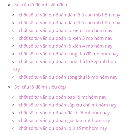
Soi cầu lô đề mb siêu đẹp
chốt số tư vấn dự đoán dàn lô 8 con mb hôm nay
chốt số tư vấn dự đoán dàn lô 6 con mb hôm nay
chốt số tư vấn dự đoán lô xiên 2 mb hôm nay
chốt số tư vấn dự đoán lô xiên 3 mb hôm nay
chốt số tư vấn dự đoán lô xiên 4 mb hôm nay
chốt số tư vấn dự đoán song thủ đề mb hôm nay
chốt số tư vấn dự đoán song thủ lô kép mb hôm
nay
chốt số tư vấn dự đoán song thủ lô mb hôm nay
Soi cầu lô đề mt siêu đẹp
chốt số tư vấn dự đoán bao lô mt hôm nay
chốt số tư vấn dự đoán cặp xíu chủ mt hôm nay
chốt số tư vấn dự đoán đặc biệt mt hôm nay
chốt số tư vấn dự đoán giải tám mt hôm nay
chốt số tư vấn dự đoán lô 3 số mt hôm nay