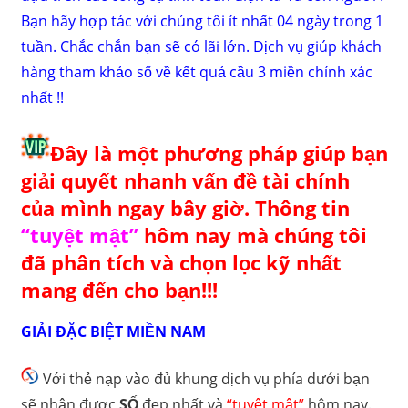
Bạn hãy hợp tác với chúng tôi ít nhất 04 ngày trong 1
tuần. Chắc chắn bạn sẽ có lãi lớn. Dịch vụ giúp khách
hàng tham khảo số về kết quả cầu 3 miền chính xác
nhất !!
Đây là một phương pháp giúp bạn
giải quyết nhanh vấn đề tài chính
của mình ngay bây giờ. Thông tin
“tuyệt mật”
hôm nay mà chúng tôi
đã phân tích và chọn lọc kỹ nhất
mang đến cho bạn!!!
GIẢI ĐẶC BIỆT MIỀN NAM
Với thẻ nạp vào đủ khung dịch vụ phía dưới
bạn
sẽ nhận được
SỐ
đẹp nhất và
“tuyệt mật”
hôm nay.