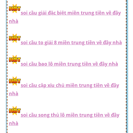
soi cầu giải đặc biệt miền trung tiền về đầy
nhà
soi cầu to giải 8 miền trung tiền về đầy nhà
soi cầu bao lô miền trung tiền về đầy nhà
soi cầu cặp xỉu chủ miền trung tiền về đầy
nhà
soi cầu song thủ lô miền trung tiền về đầy
nhà