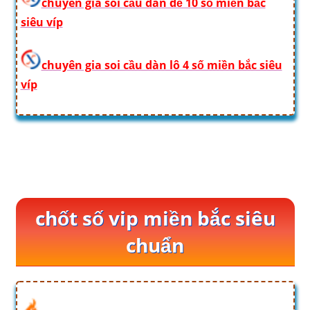
chuyên gia soi cầu dàn đề 10 số miền bắc
siêu víp
chuyên gia soi cầu dàn lô 4 số miền bắc siêu
víp
chốt số vip miền bắc siêu
chuẩn