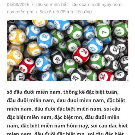
06/08/2026
cầu số miền bắc - dự đoán lô đề ngày hôm
nay miễn phí
Soi cầu lô đề mn siêu đẹp
số đầu đuôi miền nam, thống kê đặc biệt tuần,
đầu đuôi miền nam, dau duoi mien nam, đặc biệt
miền nam, đầu đuôi đặc biệt miền nam, soi cầu
đặc biệt miền nam, đặc biệt mn, đầu đuôi miền
nam, đặc biệt miền nam hôm nay, soi cau dac biet
mien nam, đầu đuôi đặc biệt mn, soi cầu đặc biệt