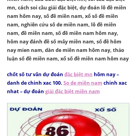
mn, cách soi cầu giải đặc biệt, dự đoán lô đề miền
nam hôm nay, số đề miền nam, xổ số đề miền
nam, nghiên cứu số de miền nam, lô đề miền
nam, đề miền nam, số đề miền nam hôm nay,
hôm nay đánh đề số mấy miền nam, số đề hôm
nay mien nam, dàn de miền nam hôm nay, thảo
luận số đề miền nam, xổ số đề miền nam hôm nay
chốt số tư vấn dự đoán
đặc biệt mn
hôm nay –
danh de chinh xac 100.
So de miền nam
chinh xac
nhat – dự đoán
giải đặc biệt miền nam