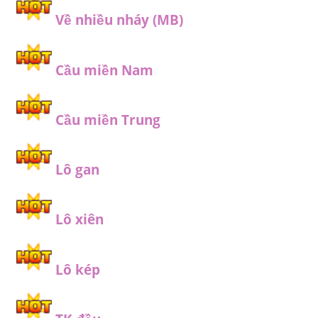
Về nhiều nháy (MB)
Cầu miền Nam
Cầu miền Trung
Lô gan
Lô xiên
Lô kép