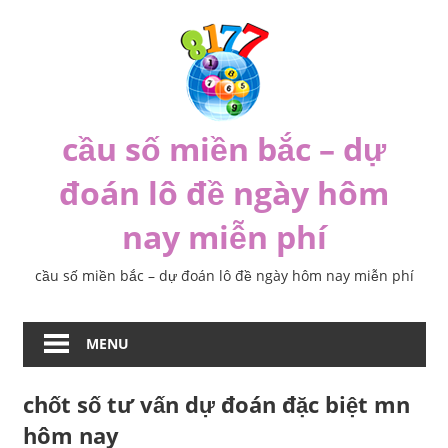
Skip
to
content
cầu số miền bắc – dự
đoán lô đề ngày hôm
nay miễn phí
cầu số miền bắc – dự đoán lô đề ngày hôm nay miễn phí
MENU
chốt số tư vấn dự đoán đặc biệt mn
hôm nay