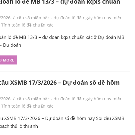
đoán lô đề MB 13/3 – dự đoán kqxs chuẩn
/2026
cầu số miền bắc - dự đoán lô đề ngày hôm nay miễn
Tính toán lô đề chuẩn xác
án lô đề MB 13/3 – dự đoán kqxs chuẩn xác ở Dự đoán MB
– Dự đoán
D MORE
 cầu XSMB 17/3/2026 – Dự đoán số đề hôm
/2026
cầu số miền bắc - dự đoán lô đề ngày hôm nay miễn
Tính toán lô đề chuẩn xác
ầu XSMB 17/3/2026 – Dự đoán số đề hôm nay Soi cầu XSMB
bạch thủ lô thì anh