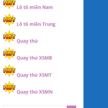
Lô tô miền Nam
Lô tô miền Trung
Quay thử
Quay thử XSMB
Quay thử XSMT
Quay thử XSMN