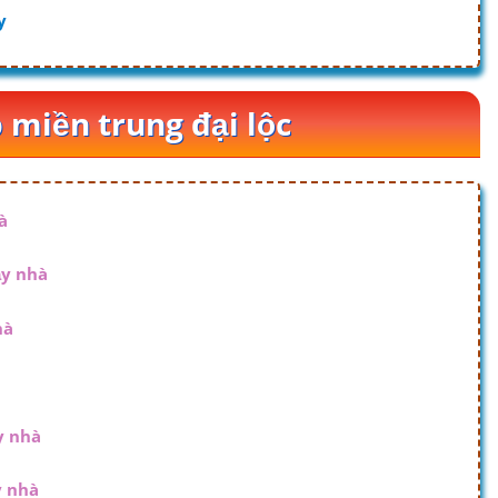
y
p miền trung đại lộc
à
ầy nhà
hà
y nhà
y nhà