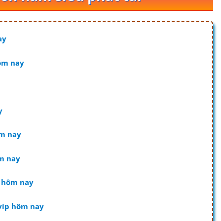
ay
hôm nay
y
ôm nay
ôm nay
p hôm nay
 víp hôm nay