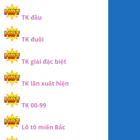
TK đầu
TK đuôi
TK giải đặc biệt
TK lần xuất hiện
TK 00-99
Lô tô miền Bắc