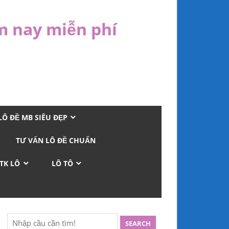
m nay miễn phí
LÔ ĐỀ MB SIÊU ĐẸP
TƯ VẤN LÔ ĐỀ CHUẨN
TK LÔ
LÔ TÔ
SEARCH