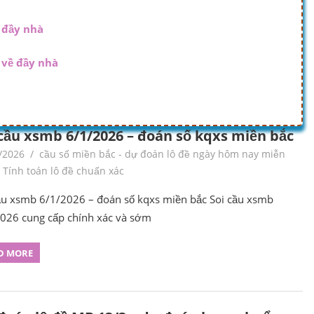
ề đầy nhà
n về đầy nhà
 cầu xsmb 6/1/2026 – đoán số kqxs miền bắc
/2026
cầu số miền bắc - dự đoán lô đề ngày hôm nay miễn
Tính toán lô đề chuẩn xác
ầu xsmb 6/1/2026 – đoán số kqxs miền bắc Soi cầu xsmb
026 cung cấp chính xác và sớm
D MORE