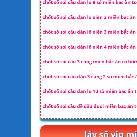
chốt số soi cầu dàn lô 8 số miền bắc ăn 
chốt số soi cầu dàn lô xiên 2 miền bắc ă
chốt số soi cầu dàn lô xiên 3 miền bắc ă
chốt số soi cầu dàn lô xiên 4 miền bắc ă
chốt số soi cầu 3 càng miền bắc ăn to hô
chốt số soi cầu dàn 3 càng 2 số miền bắc
chốt số soi cầu dàn lô 10 số miền bắc ăn
chốt số soi cầu đề đầu đuôi miền bắc ăn 
lấy số vip m