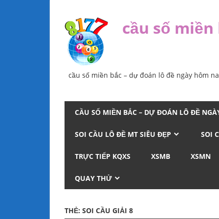
Skip
to
cầu số miền 
content
cầu số miền bắc – dự đoán lô đề ngày hôm na
CẦU SỐ MIỀN BẮC – DỰ ĐOÁN LÔ ĐỀ NGÀ
SOI CẦU LÔ ĐỀ MT SIÊU ĐẸP
SOI 
TRỰC TIẾP KQXS
XSMB
XSMN
QUAY THỬ
THẺ:
SOI CẦU GIẢI 8