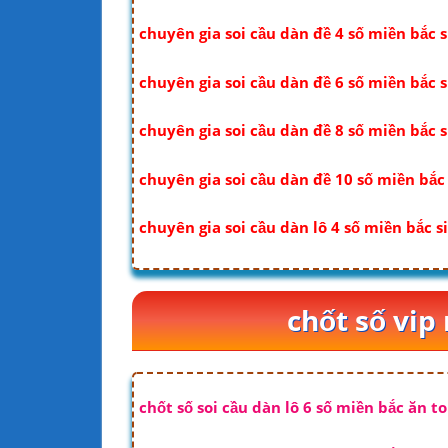
chuyên gia soi cầu dàn đề 4 số miền bắc s
chuyên gia soi cầu dàn đề 6 số miền bắc s
chuyên gia soi cầu dàn đề 8 số miền bắc s
chuyên gia soi cầu dàn đề 10 số miền bắc 
chuyên gia soi cầu dàn lô 4 số miền bắc s
chốt số vip
chốt số soi cầu dàn lô 6 số miền bắc ăn 