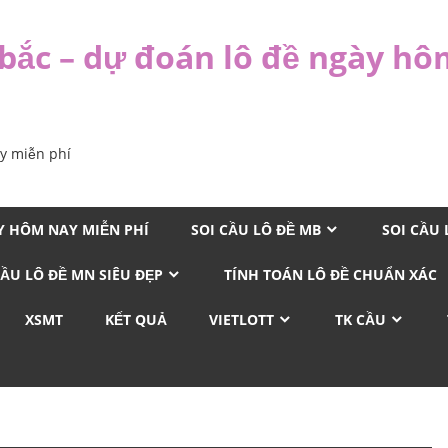
bắc – dự đoán lô đề ngày hô
y miễn phí
Y HÔM NAY MIỄN PHÍ
SOI CẦU LÔ ĐỀ MB
SOI CẦU 
CẦU LÔ ĐỀ MN SIÊU ĐẸP
TÍNH TOÁN LÔ ĐỀ CHUẨN XÁC
XSMT
KẾT QUẢ
VIETLOTT
TK CẦU