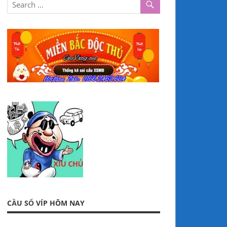
CẦU SỐ VÍP HÔM NAY