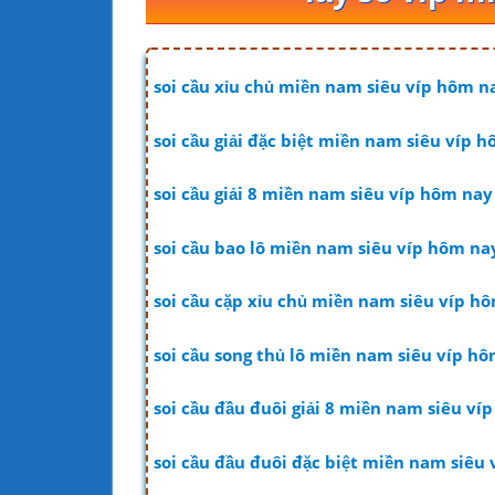
soi cầu xỉu chủ miền nam siêu víp hôm n
soi cầu giải đặc biệt miền nam siêu víp 
soi cầu giải 8 miền nam siêu víp hôm nay
soi cầu bao lô miền nam siêu víp hôm na
soi cầu cặp xỉu chủ miền nam siêu víp h
soi cầu song thủ lô miền nam siêu víp h
soi cầu đầu đuôi giải 8 miền nam siêu ví
soi cầu đầu đuôi đặc biệt miền nam siêu