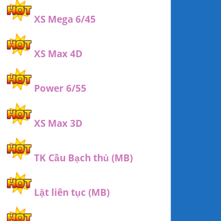
XS Mega 6/45
XS Max 4D
Power 6/55
XS Max 3D
TK Cầu Bạch thủ (MB)
Lật liên tục (MB)