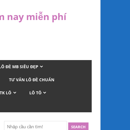
m nay miễn phí
LÔ ĐỀ MB SIÊU ĐẸP
TƯ VẤN LÔ ĐỀ CHUẨN
TK LÔ
LÔ TÔ
SEARCH