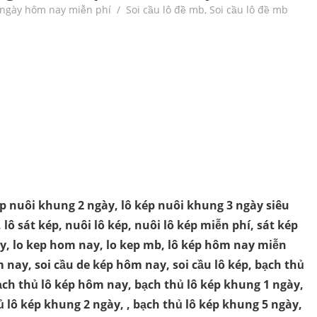
ề ngày hôm nay miễn phí
Soi cầu lô đề mb
,
Soi cầu lô đề mb
ép nuôi khung 2 ngày, lô kép nuôi khung 3 ngày siêu
 lô sát kép, nuôi lô kép, nuôi lô kép miễn phí, sát kép
y, lo kep hom nay, lo kep mb, lô kép hôm nay miễn
m nay, soi cầu de kép hôm nay, soi cầu lô kép, bạch thủ
bạch thủ lô kép hôm nay, bạch thủ lô kép khung 1 ngày,
 lô kép khung 2 ngày, , bạch thủ lô kép khung 5 ngày,