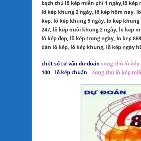
bạch thủ lô kép miễn phí 1 ngày,lô kép 
lô kép khung 2 ngày, lô kép hôm nay, lô
kep, lô kép khung 5 ngày, lo kep khung 
247, lô kép nuôi khung 2 ngày, lo kep m
lô kép đẹp, lô kép trong ngày, lo kep 88
dàn lô kép, lô kép khung, lô kép ngày 
chốt số tư vấn dự đoán
song thủ lô kép
100 – lô kép chuẩn –
song thủ lô kép mi