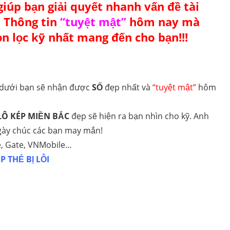
iúp bạn giải quyết nhanh vấn đề tài
. Thông tin
“tuyệt mật”
hôm nay mà
ọn lọc kỹ nhất mang đến cho bạn!!!
 dưới
bạn sẽ nhận được
SỐ
đẹp nhất và
“tuyệt mật”
hôm
LÔ KÉP MIỀN BẮC
đẹp sẽ hiện ra bạn nhìn cho kỹ. Anh
ày chúc các bạn may mắn!
e, Gate, VNMobile…
 THẺ BỊ LỖI