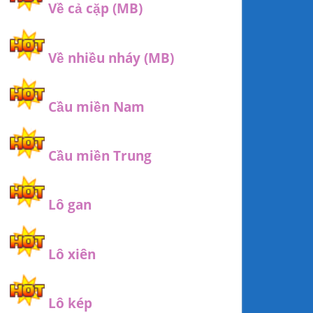
Về cả cặp (MB)
Về nhiều nháy (MB)
Cầu miền Nam
Cầu miền Trung
Lô gan
Lô xiên
Lô kép