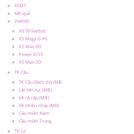
XSMT
Kết quả
Vietlott
Xổ Số Vietlott
XS Mega 6/45
XS Max 4D
Power 6/55
XS Max 3D
TK Cầu
TK Cầu Bạch thủ (MB
Lật liên tục (MB)
Về cả cặp (MB)
Về nhiều nháy (MB)
Cầu miền Nam
Cầu miền Trung
TK Lô