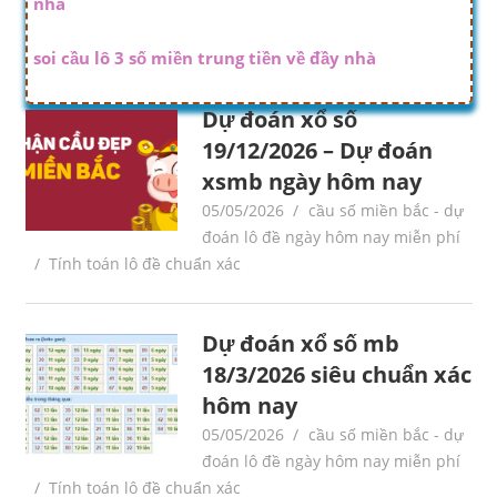
nhà
soi cầu lô 3 số miền trung tiền về đầy nhà
Dự đoán xổ số
19/12/2026 – Dự đoán
xsmb ngày hôm nay
05/05/2026
cầu số miền bắc - dự
đoán lô đề ngày hôm nay miễn phí
Tính toán lô đề chuẩn xác
Dự đoán xổ số mb
18/3/2026 siêu chuẩn xác
hôm nay
05/05/2026
cầu số miền bắc - dự
đoán lô đề ngày hôm nay miễn phí
Tính toán lô đề chuẩn xác