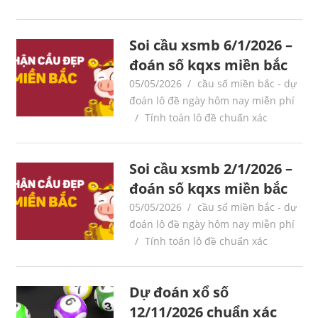
Soi cầu xsmb 6/1/2026 –
đoán số kqxs miền bắc
05/05/2026
cầu số miền bắc - dự
đoán lô đề ngày hôm nay miễn phí
Tính toán lô đề chuẩn xác
Soi cầu xsmb 2/1/2026 –
đoán số kqxs miền bắc
05/05/2026
cầu số miền bắc - dự
đoán lô đề ngày hôm nay miễn phí
Tính toán lô đề chuẩn xác
Dự đoán xổ số
12/11/2026 chuẩn xác