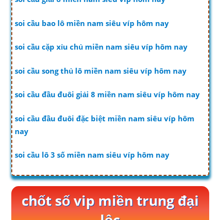
soi cầu bao lô miền nam siêu víp hôm nay
soi cầu cặp xỉu chủ miền nam siêu víp hôm nay
soi cầu song thủ lô miền nam siêu víp hôm nay
soi cầu đầu đuôi giải 8 miền nam siêu víp hôm nay
soi cầu đầu đuôi đặc biệt miền nam siêu víp hôm
nay
soi cầu lô 3 số miền nam siêu víp hôm nay
chốt số vip miền trung đại
lộc