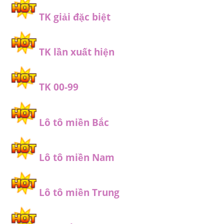
TK giải đặc biệt
TK lần xuất hiện
TK 00-99
Lô tô miền Bắc
Lô tô miền Nam
Lô tô miền Trung