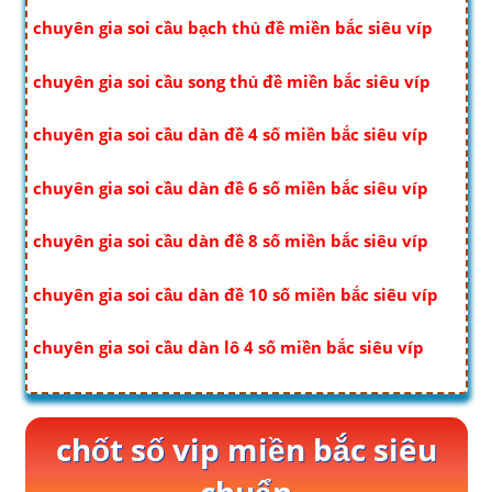
chuyên gia soi cầu bạch thủ đề miền bắc siêu víp
chuyên gia soi cầu song thủ đề miền bắc siêu víp
chuyên gia soi cầu dàn đề 4 số miền bắc siêu víp
chuyên gia soi cầu dàn đề 6 số miền bắc siêu víp
chuyên gia soi cầu dàn đề 8 số miền bắc siêu víp
chuyên gia soi cầu dàn đề 10 số miền bắc siêu víp
chuyên gia soi cầu dàn lô 4 số miền bắc siêu víp
chốt số vip miền bắc siêu
chuẩn