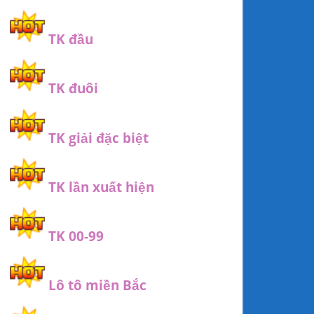
TK đầu
TK đuôi
TK giải đặc biệt
TK lần xuất hiện
TK 00-99
Lô tô miền Bắc