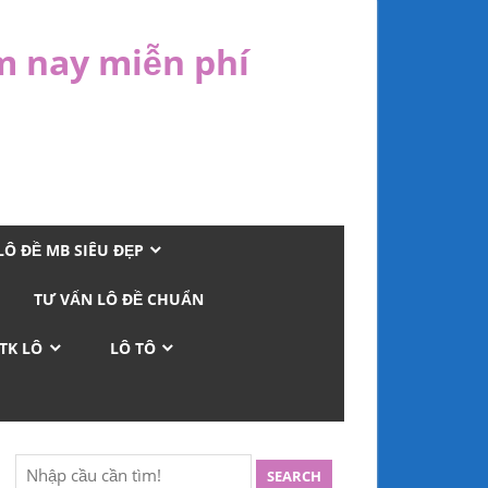
m nay miễn phí
LÔ ĐỀ MB SIÊU ĐẸP
TƯ VẤN LÔ ĐỀ CHUẨN
TK LÔ
LÔ TÔ
SEARCH