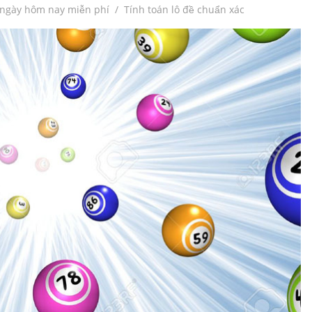
ề ngày hôm nay miễn phí
Tính toán lô đề chuẩn xác