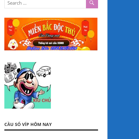
CẦU SỐ VÍP HÔM NAY