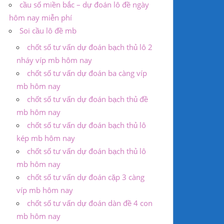
cầu số miền bắc – dự đoán lô đề ngày
hôm nay miễn phí
Soi cầu lô đề mb
chốt số tư vấn dự đoán bạch thủ lô 2
nháy víp mb hôm nay
chốt số tư vấn dự đoán ba càng víp
mb hôm nay
chốt số tư vấn dự đoán bạch thủ đề
mb hôm nay
chốt số tư vấn dự đoán bạch thủ lô
kép mb hôm nay
chốt số tư vấn dự đoán bạch thủ lô
mb hôm nay
chốt số tư vấn dự đoán cặp 3 càng
víp mb hôm nay
chốt số tư vấn dự đoán dàn đề 4 con
mb hôm nay