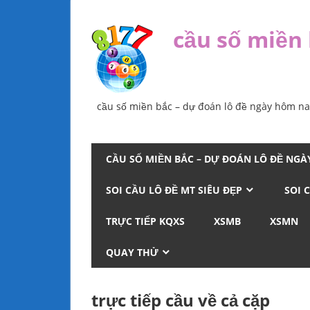
Skip
to
cầu số miền 
content
cầu số miền bắc – dự đoán lô đề ngày hôm na
CẦU SỐ MIỀN BẮC – DỰ ĐOÁN LÔ ĐỀ NGÀ
SOI CẦU LÔ ĐỀ MT SIÊU ĐẸP
SOI 
TRỰC TIẾP KQXS
XSMB
XSMN
QUAY THỬ
trực tiếp cầu về cả cặp