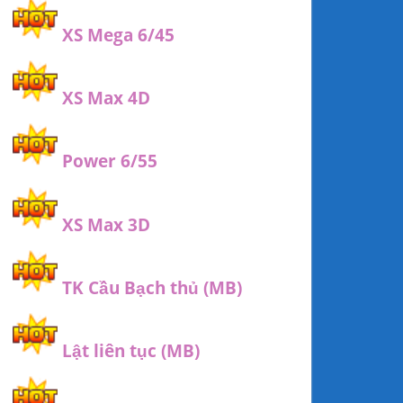
XS Mega 6/45
XS Max 4D
Power 6/55
XS Max 3D
TK Cầu Bạch thủ (MB)
Lật liên tục (MB)